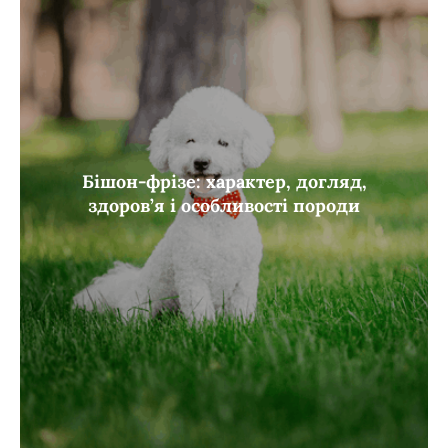
Бішон-фрізе: характер, догляд,
здоров’я і особливості породи