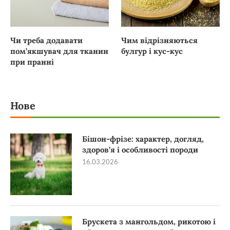
Чи треба додавати
Чим відрізняються
пом’якшувач для тканин
булгур і кус-кус
при пранні
Нове
Бішон-фрізе: характер, догляд,
здоров’я і особливості породи
16.03.2026
Брускета з мангольдом, рикотою і