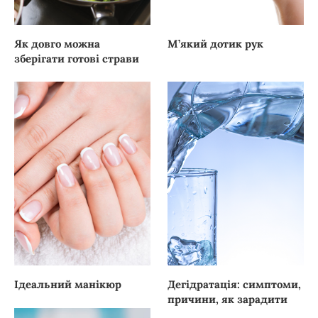
Як довго можна
М’який дотик рук
зберігати готові страви
Ідеальний манікюр
Дегідратація: симптоми,
причини, як зарадити