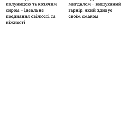
полуницею та козячим
мигдалем – вишуканий
сиром – ідеальне
гарнір, який здивує
поєднання свіжості та
своїм смаком
ніжності