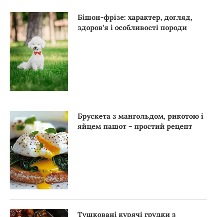
Бішон-фрізе: характер, догляд,
здоров’я і особливості породи
Брускета з мангольдом, рикотою і
яйцем пашот – простий рецепт
Тушковані курячі грудки з