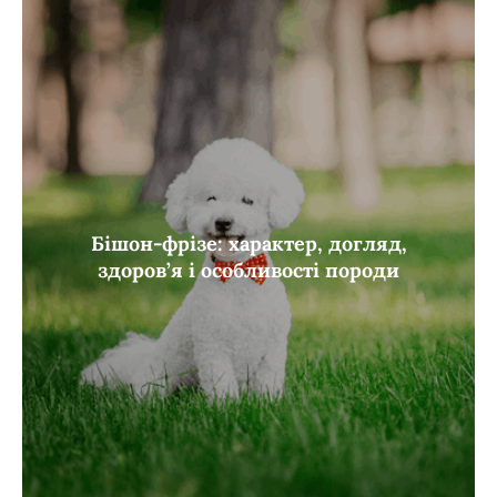
Бішон-фрізе: характер, догляд,
здоров’я і особливості породи