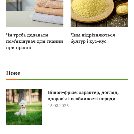
Чи треба додавати
Чим відрізняються
пом’якшувач для тканин
булгур і кус-кус
при пранні
Нове
Бішон-фрізе: характер, догляд,
здоров’я і особливості породи
16.03.2026