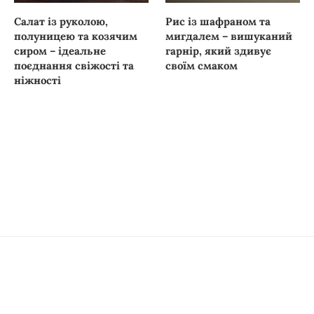
Салат із руколою,
Рис із шафраном та
полуницею та козячим
мигдалем – вишуканий
сиром – ідеальне
гарнір, який здивує
поєднання свіжості та
своїм смаком
ніжності