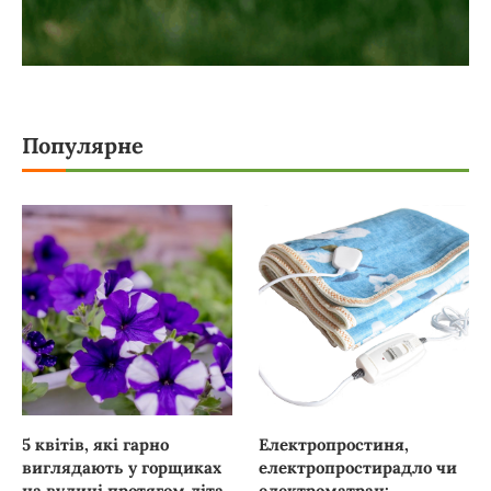
Популярне
5 квітів, які гарно
Електропростиня,
виглядають у горщиках
електропростирадло чи
на вулиці протягом літа
електроматрац: