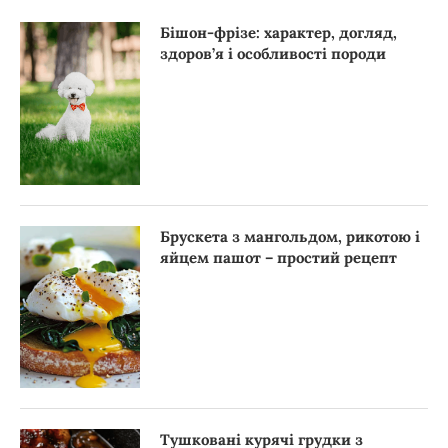
Бішон-фрізе: характер, догляд,
здоров’я і особливості породи
Брускета з мангольдом, рикотою і
яйцем пашот – простий рецепт
Тушковані курячі грудки з