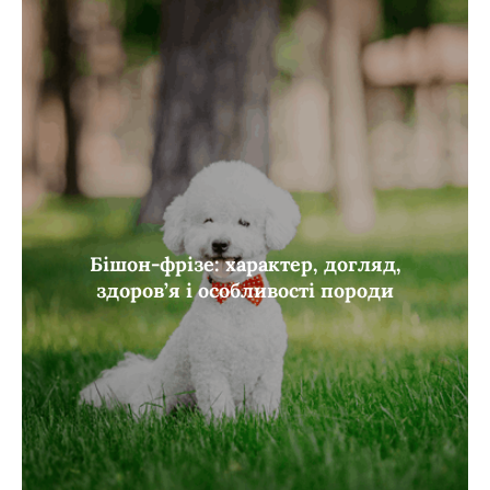
Бішон-фрізе: характер, догляд,
здоров’я і особливості породи