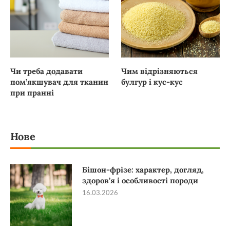
Чи треба додавати
Чим відрізняються
пом’якшувач для тканин
булгур і кус-кус
при пранні
Нове
Бішон-фрізе: характер, догляд,
здоров’я і особливості породи
16.03.2026