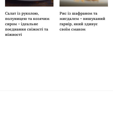
Салат із руколою,
Рис із шафраном та
полуницею та козячим
мигдалем – вишуканий
сиром – ідеальне
гарнір, який здивує
поєднання свіжості та
своїм смаком
ніжності