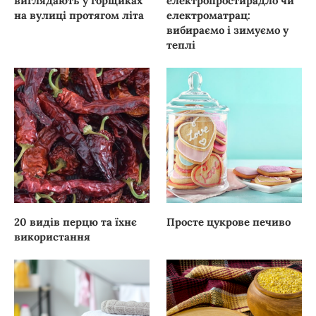
виглядають у горщиках
електропростирадло чи
на вулиці протягом літа
електроматрац:
вибираємо і зимуємо у
теплі
20 видів перцю та їхнє
Просте цукрове печиво
використання